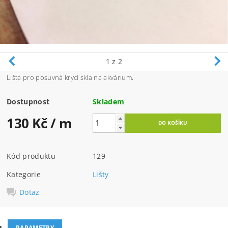
1
z 2
Lišta pro posuvná krycí skla na akvárium.
Dostupnost
Skladem
130 Kč
/ m
Kód produktu
129
Kategorie
Lišty
Dotaz
PARAMETRY