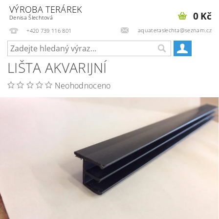
VÝROBA TERÁREK
0 Kč
Denisa Šlechtová
aquateraslechta@seznam.cz
+420 739 116 801
LIŠTA AKVARIJNÍ
Neohodnoceno