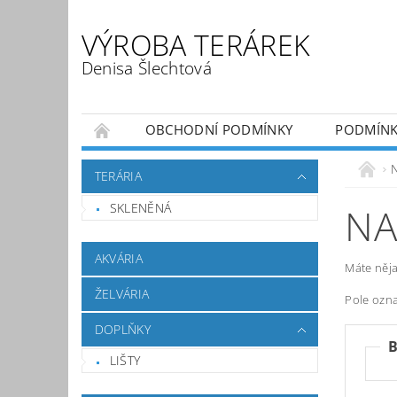
VÝROBA TERÁREK
Denisa Šlechtová
OBCHODNÍ PODMÍNKY
PODMÍNK
KONTAKT
TERÁRIA
SKLENĚNÁ
NA
AKVÁRIA
Máte něja
ŽELVÁRIA
Pole ozn
DOPLŇKY
LIŠTY