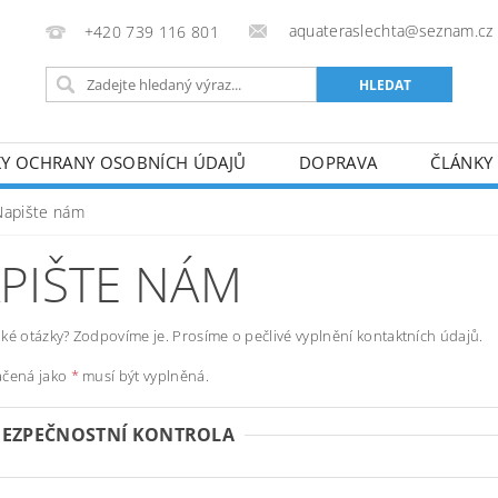
aquateraslechta@seznam.cz
+420 739 116 801
Y OCHRANY OSOBNÍCH ÚDAJŮ
DOPRAVA
ČLÁNKY
Napište nám
PIŠTE NÁM
ké otázky? Zodpovíme je. Prosíme o pečlivé vyplnění kontaktních údajů.
ačená jako
*
musí být vyplněná.
BEZPEČNOSTNÍ KONTROLA