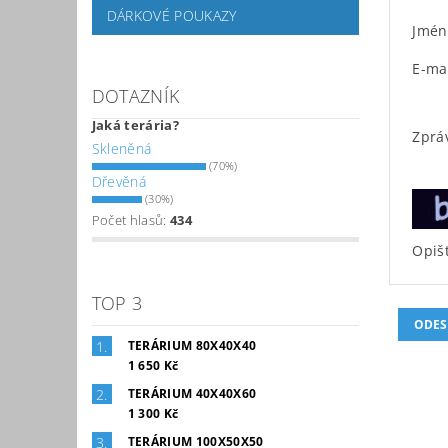
DÁRKOVÉ POUKAZY
Jmén
E-ma
DOTAZNÍK
Jaká terária?
Zprá
Skleněná
(70%)
Dřevěná
(30%)
Počet hlasů:
434
Opišt
TOP 3
TERÁRIUM 80X40X40
1 650 Kč
TERÁRIUM 40X40X60
1 300 Kč
TERÁRIUM 100X50X50