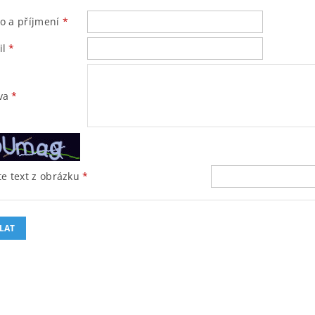
o a příjmení
il
va
e text z obrázku