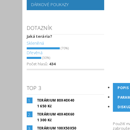
DÁRKOVÉ POUKAZY
DOTAZNÍK
Jaká terária?
Skleněná
(70%)
Dřevěná
(30%)
Počet hlasů:
434
TOP 3
POPIS
PARAM
TERÁRIUM 80X40X40
1 650 Kč
DISKU
TERÁRIUM 40X40X60
1 300 Kč
Použití m
zabroušen
TERÁRIUM 100X50X50