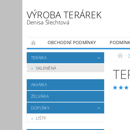
VÝROBA TERÁREK
Denisa Šlechtová
OBCHODNÍ PODMÍNKY
PODMÍNK
KONTAKT
TERÁRIA
SKLENĚNÁ
TE
AKVÁRIA
ŽELVÁRIA
DOPLŇKY
LIŠTY