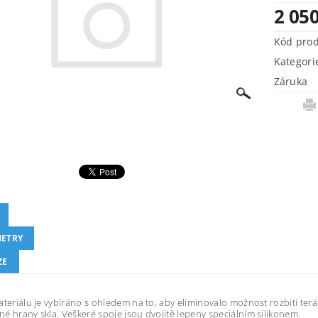
2 05
Kód pro
Kategori
Záruka
ETRY
ZE
ateriálu je vybíráno s ohledem na to, aby eliminovalo možnost rozbití ter
é hrany skla. Veškeré spoje jsou dvojitě lepeny speciálním silikonem.