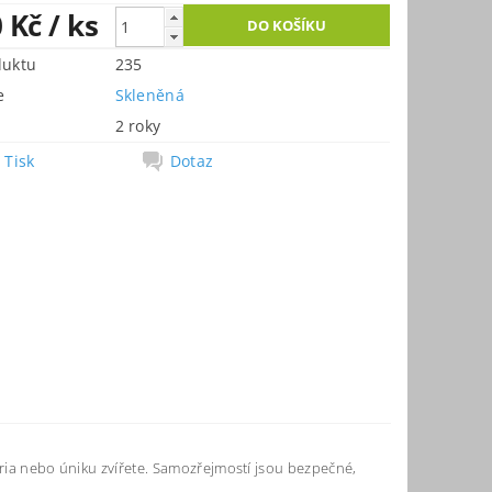
0 Kč
/ ks
duktu
235
e
Skleněná
2 roky
Tisk
Dotaz
ária nebo úniku zvířete. Samozřejmostí jsou bezpečné,