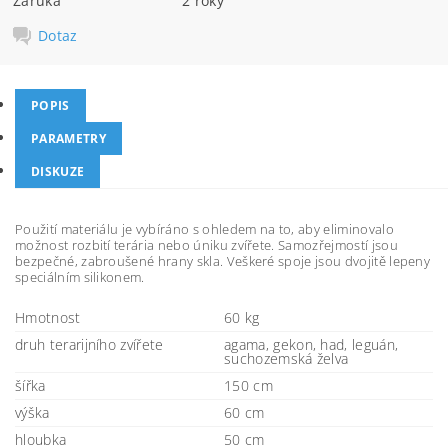
Záruka
2 roky
Dotaz
POPIS
PARAMETRY
DISKUZE
Použití materiálu je vybíráno s ohledem na to, aby eliminovalo
možnost rozbití terária nebo úniku zvířete. Samozřejmostí jsou
bezpečné, zabroušené hrany skla. Veškeré spoje jsou dvojitě lepeny
speciálním silikonem.
Hmotnost
60 kg
druh terarijního zvířete
agama, gekon, had, leguán,
suchozemská želva
šířka
150 cm
výška
60 cm
hloubka
50 cm