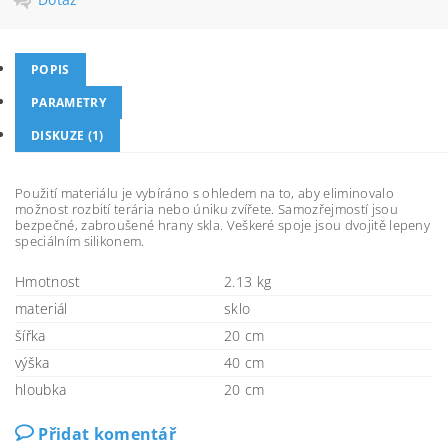
POPIS
PARAMETRY
DISKUZE (1)
Použití materiálu je vybíráno s ohledem na to, aby eliminovalo
možnost rozbití terária nebo úniku zvířete. Samozřejmostí jsou
bezpečné, zabroušené hrany skla. Veškeré spoje jsou dvojitě lepeny
speciálním silikonem.
Hmotnost
2.13 kg
materiál
sklo
šířka
20 cm
výška
40 cm
hloubka
20 cm
Přidat komentář