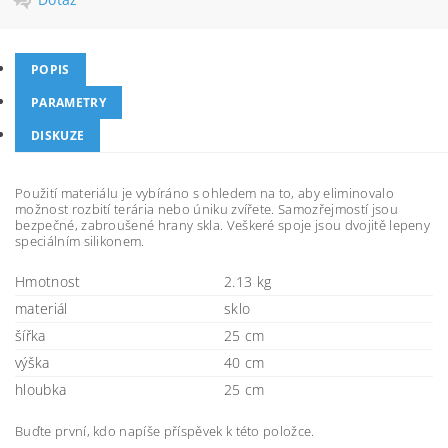
POPIS
PARAMETRY
DISKUZE
Použití materiálu je vybíráno s ohledem na to, aby eliminovalo
možnost rozbití terária nebo úniku zvířete. Samozřejmostí jsou
bezpečné, zabroušené hrany skla. Veškeré spoje jsou dvojitě lepeny
speciálním silikonem.
Hmotnost
2.13 kg
materiál
sklo
šířka
25 cm
výška
40 cm
hloubka
25 cm
Buďte první, kdo napíše příspěvek k této položce.