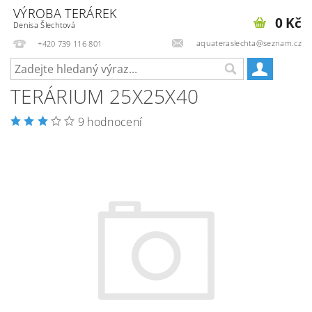
VÝROBA TERÁREK
0 Kč
Denisa Šlechtová
aquateraslechta@seznam.cz
+420 739 116 801
TERÁRIUM 25X25X40
9 hodnocení