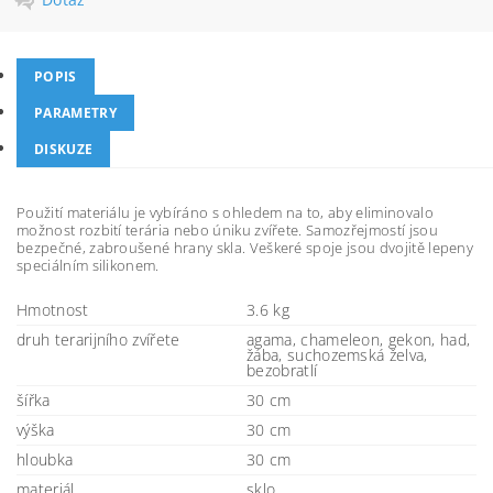
POPIS
PARAMETRY
DISKUZE
Použití materiálu je vybíráno s ohledem na to, aby eliminovalo
možnost rozbití terária nebo úniku zvířete. Samozřejmostí jsou
bezpečné, zabroušené hrany skla. Veškeré spoje jsou dvojitě lepeny
speciálním silikonem.
Hmotnost
3.6 kg
druh terarijního zvířete
agama, chameleon, gekon, had,
žába, suchozemská želva,
bezobratlí
šířka
30 cm
výška
30 cm
hloubka
30 cm
materiál
sklo