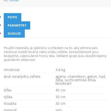
POPIS
PARAMETRY
DISKUZE
Použití materiálu je vybíráno s ohledem na to, aby eliminovalo
možnost rozbití terária nebo úniku zvířete. Samozřejmostí jsou
bezpečné, zabroušené hrany skla. Veškeré spoje jsou dvojitě lepeny
speciálním silikonem.
Hmotnost
4.8 kg
druh terarijního zvířete
agama, chameleon, gekon, had,
žába, suchozemská želva,
bezobratlí
šířka
40 cm
výška
30 cm
hloubka
30 cm
materiál
sklo