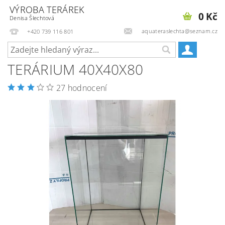
VÝROBA TERÁREK
0 Kč
Denisa Šlechtová
aquateraslechta@seznam.cz
+420 739 116 801
TERÁRIUM 40X40X80
27 hodnocení