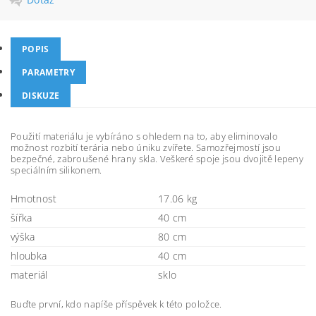
POPIS
PARAMETRY
DISKUZE
Použití materiálu je vybíráno s ohledem na to, aby eliminovalo
možnost rozbití terária nebo úniku zvířete. Samozřejmostí jsou
bezpečné, zabroušené hrany skla. Veškeré spoje jsou dvojitě lepeny
speciálním silikonem.
Hmotnost
17.06 kg
šířka
40 cm
výška
80 cm
hloubka
40 cm
materiál
sklo
Buďte první, kdo napíše příspěvek k této položce.