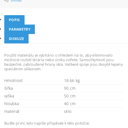
POPIS
PARAMETRY
DISKUZE
Použití materiálu je vybíráno s ohledem na to, aby eliminovalo
možnost rozbití terária nebo úniku zvířete. Samozřejmostí jsou
bezpečné, zabroušené hrany skla. Veškeré spoje jsou dvojitě lepeny
speciálním silikonem.
Hmotnost
18.66 kg
šířka
90 cm
výška
50 cm
hloubka
40 cm
materiál
sklo
Buďte první, kdo napíše příspěvek k této položce.