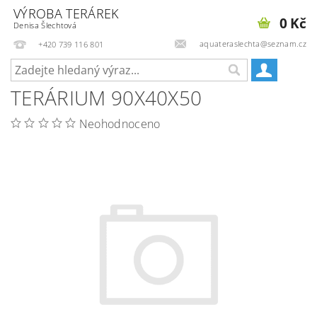
VÝROBA TERÁREK
0 Kč
Denisa Šlechtová
aquateraslechta@seznam.cz
+420 739 116 801
TERÁRIUM 90X40X50
Neohodnoceno